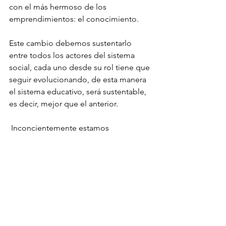
con el más hermoso de los 
emprendimientos: el conocimiento.
Este cambio debemos sustentarlo 
entre todos los actores del sistema 
social, cada uno desde su rol tiene que 
seguir evolucionando, de esta manera 
el sistema educativo, será sustentable, 
es decir, mejor que el anterior.
 Inconcientemente estamos 
formalizando la educación informal y la 
no formal, queda en manos de 
quienes conducen los sistemas 
educativos de repensar la 
formalización de este para algunos 
nuevo, paradigma educativo, porque la 
educación presencial y la no 
presencial, ahora son una sola. 