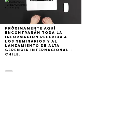
próximamente aquí
encontrarán toda la
información referida a
los seminarios y al
lanzamiento de alta
gerencia internacional -
chile.
Contacto
Email:
info@altagerenciainternacional.c
om
Celular: (+54-9)
114447-5519