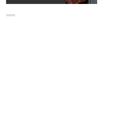
Contacto
Email:
info@altagerenciainternacional.c
om
Celular: (+54-9)
114447-5519
CEO Alta Gerencia Internacional:
Oscar Malfitano Cayuela
Sede Central: Ciudad Autónoma de
Buenos Aires - Buenos Aires - Argentina