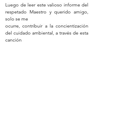
Luego de leer este valioso informe del 
respetado Maestro y querido amigo, 
solo se me
ocurre, contribuir a la concientización 
del cuidado ambiental, a través de esta  
canción 
de Mana, la cual te invito a escuchar, 
recordar y también a tararear, recuerda 
que la 
música es una fuente de emoción que 
te invita a la reflexión. 
https://www.youtube.com/watch?
v=LdWetjpSqzQ