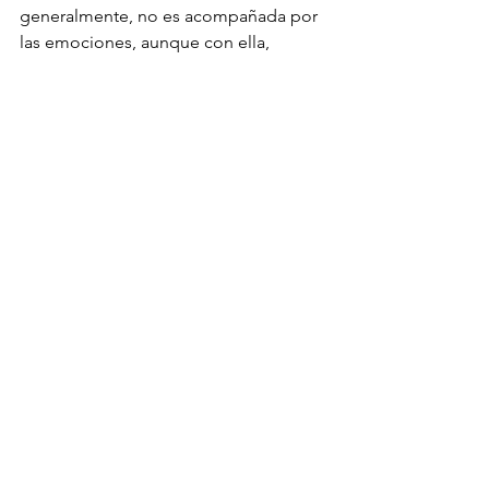
generalmente, no es acompañada por 
las emociones, aunque con ella, 
expresemos sentimientos 
metafóricamente hablando.
No importa cuanto dinero tengas sino 
como lo gastas, es el cómo y para qué 
lo gastas el que te hará feliz.
El dinero es una metáfora del tiempo: 
la variable mas importante para ser 
felices es como lo usamos
Ranking de los países más felices