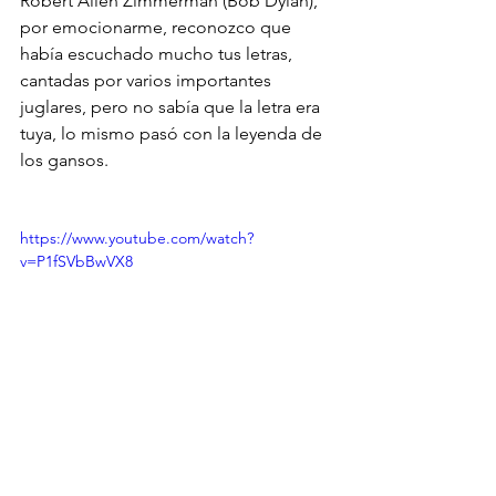
Robert Allen Zimmerman (Bob Dylan), 
por emocionarme, reconozco que 
había escuchado mucho tus letras, 
cantadas por varios importantes 
juglares, pero no sabía que la letra era 
tuya, lo mismo pasó con la leyenda de 
los gansos.
https://www.youtube.com/watch?
v=P1fSVbBwVX8
Gansos jóvenes y gansos 