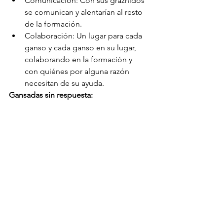
Comunicación: Con sus graznidos 
se comunican y alentarían al resto 
de la formación.
Colaboración: Un lugar para cada 
ganso y cada ganso en su lugar, 
colaborando en la formación y 
con quiénes por alguna razón 
necesitan de su ayuda.
Gansadas sin respuesta:
Mis limitaciones de conocimiento me 
dejan algunas preguntas que espero 
encontrar respuestas antes de los 
próximos veinte años, si no lo logro, le 
dejo a usted la tarea para que la realice.
¿Los gansos perciben la realidad 
todos de la misma forma o 
algunos lo hacen en forma 
diferente? En caso de respuesta 
negativa