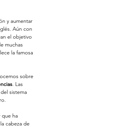
ión y aumentar 
glés. Aún con 
an el objetivo 
 de muchas 
lece la famosa 
nocemos sobre 
ncias
. Las 
 del sistema 
ro. 
y que ha 
 la cabeza de 