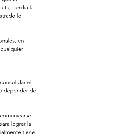
ta, perdía la 
trado lo 
onales, en 
 cualquier 
consolidar el 
a a depender de 
 comunicarse 
para lograr la 
malmente tiene 