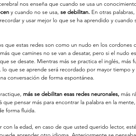
cerebral nos enseña que cuando se usa un conocimiento,
ecen 
y cuando no se usa, 
se debilitan.
 En otras palabras
recordar y usar mejor lo que se ha aprendido y cuando s
 que estas redes son como un nudo en los cordones de
 más que camines no se van a desatar, pero si el nudo esta
e se desate. Mientras más se practica el inglés, más fu
, lo que se aprende será recordado por mayor tiempo y 
na conversación de forma espontánea. 
ractique, 
más se debilitan esas redes neuronales,
 más ra
á que pensar más para encontrar la palabra en la mente
e forma fluida. 
r con la edad, en caso de que usted querido lector, es
puede aprender otro idioma. Anteriormente se pensaba