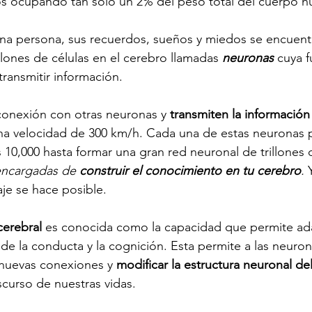
s ocupando tan solo un 2% del peso total del cuerpo 
una persona, sus recuerdos, sueños y miedos se encuen
llones de células en el cerebro llamadas 
neuronas
 cuya f
 transmitir información. 
conexión con otras neuronas y 
transmiten la información
 una velocidad de 300 km/h. Cada una de estas neuronas
 10,000 hasta formar una gran red neuronal de trillones
encargadas de 
construir el conocimiento en tu cerebro
. 
je se hace posible. 
cerebral 
es conocida como la capacidad que permite ada
 de la conducta y la cognición. Esta permite a las neuron
 nuevas conexiones y 
modificar la estructura neuronal de
scurso de nuestras vidas. 