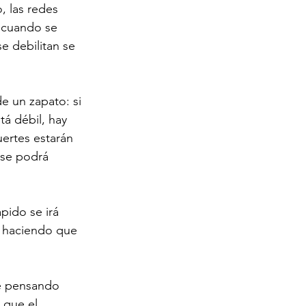
 las redes 
, cuando se 
e debilitan se 
 un zapato: si 
́ débil, hay 
ertes estarán 
se podrá 
́pido se irá 
, haciendo que 
té pensando 
 que el 