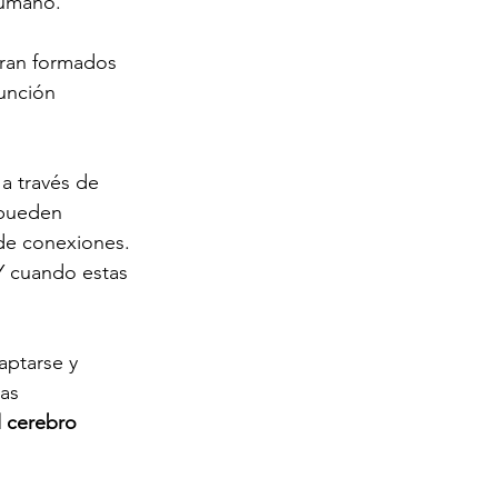
humano.
tran formados 
unción 
 a través de 
 pueden 
 de conexiones. 
Y cuando estas 
ptarse y 
as 
l cerebro