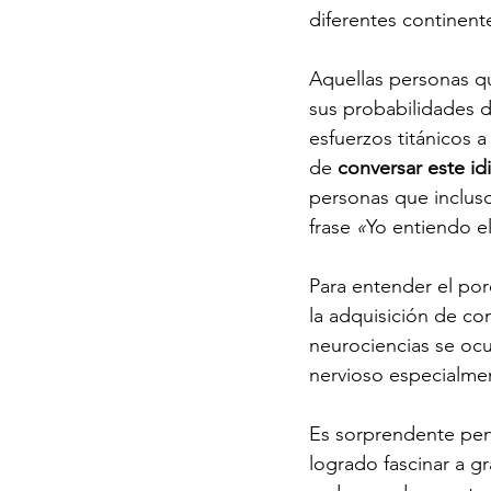
diferentes continente
Aquellas personas qu
sus probabilidades d
esfuerzos titánicos a
de 
conversar este id
personas que incluso
frase 
«
Yo entiendo el
Para entender el po
la adquisición de co
neurociencias se ocup
nervioso especialmen
Es sorprendente pen
logrado fascinar a g