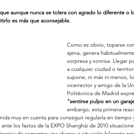
 que aunque nunca se tolera con agrado lo diferente o l
itirlo es más que aconsejable.
Como es obvio, toparse con
ajena, genera habitualmente
sorpresa y sonrisa. Llegar p
a cualquier ciudad o territor
supone, ni más ni menos, lo
vicerrector y amigo de la Un
Politécnica de Madrid expr
“sentirse pulpo en un garaj
embargo, esta primera reac
ida muy en cuenta para conseguir regularla en tiempo y
ante los fastos de la EXPO Shanghái de 2010 situaciones
a inercia de comentar una chanza o situación hilarante p