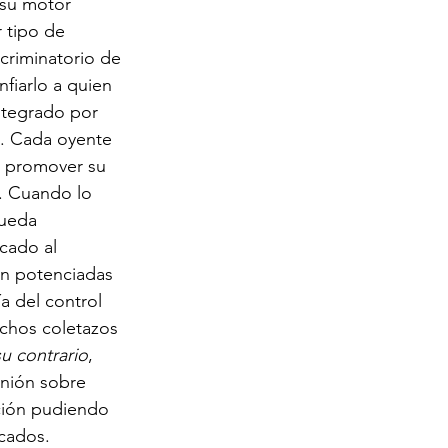
 su motor 
r tipo de 
criminatorio de 
fiarlo a quien 
ntegrado por 
o. Cada oyente 
a promover su 
. Cuando lo 
pueda 
icado al 
en potenciadas 
a del control 
ichos coletazos 
u contrario
, 
inión sobre 
ción pudiendo 
icados.