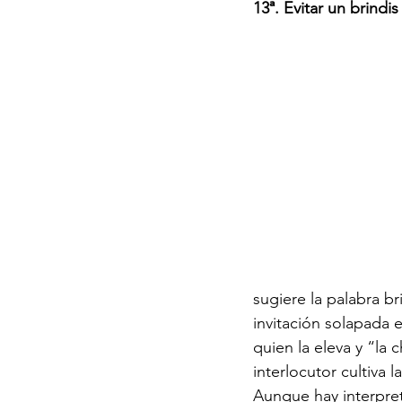
13ª. Evitar un brind
sugiere la palabra b
invitación solapada 
quien la eleva y “la 
interlocutor cultiva l
Aunque hay interpret