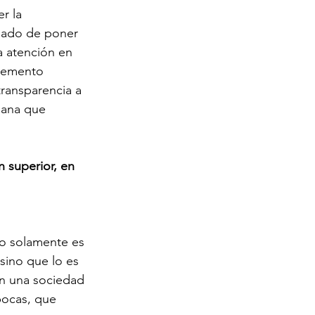
r la 
rgado de poner 
a atención en 
lemento 
transparencia a 
mana que 
n superior, en 
 no solamente es 
sino que lo es 
En una sociedad 
pocas, que 