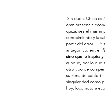
 Sin duda, China está de actualidad, pero no debería estarlo solamente por su 
omnipresencia econó
quizá, sea el más im
conocimiento y la sab
partir del error … Y
antagónico, entre: 
“
sino que lo inspira y 
aunque, por lo que s
otro tipo de compens
su zona de confort a
singularidad como pa
hoy, locomotora eco