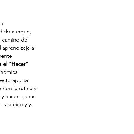
ndido aunque, 
l camino del 
l aprendizaje a 
mente 
e el “Hacer” 
onómica 
ecto aporta 
con la rutina y 
 y hacen ganar 
 asiático y ya 