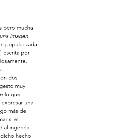
s pero mucha 
 una imagen 
ón popularizada 
,
 escrita por 
riosamente, 
o.
son dos 
 gesto muy 
de lo que 
l expresar una 
algo más de 
ar si el 
 al ingerirla. 
 dicho hecho 