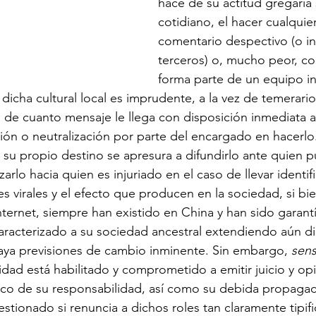
hace de su actitud gregaria
cotidiano, el hacer cualquie
comentario despectivo (o in
terceros) o, mucho peor, con
forma parte de un equipo i
dicha cultural local es imprudente, a la vez de temerari
o de cuanto mensaje le llega con disposición inmediata 
ión o neutralización por parte del encargado en hacerlo
 su propio destino se apresura a difundirlo ante quien 
zarlo hacia quien es injuriado en el caso de llevar identif
es virales y el efecto que producen en la sociedad, si bi
nternet, siempre han existido en China y han sido garantí
aracterizado a su sociedad ancestral extendiendo aún d
 haya previsiones de cambio inminente. Sin embargo, 
sens
ridad está habilitado y comprometido a emitir juicio y op
arco de su responsabilidad, así como su debida propaga
tionado si renuncia a dichos roles tan claramente tipif