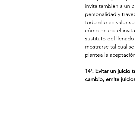
invita también a un c
personalidad y trayec
todo ello en valor so
cómo ocupa el invit
sustituto del llenado
mostrarse tal cual s
plantea la aceptació
14ª. Evitar un juicio
cambio, emite juici