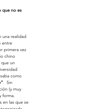
o que no es 
 una realidad 
 entre 
or primera vez 
io chino 
 que un 
iversidad 
esaba como 
e”
.  Sin 
ción (y muy 
 forma. 
 en las que se 
rotagonizada 