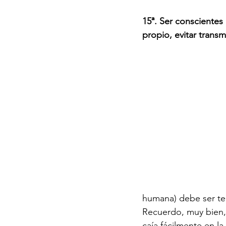
15ª. Ser conscientes
propio, evitar transm
humana) debe ser ten
Recuerdo, muy bien, 
caía fácilmente en l