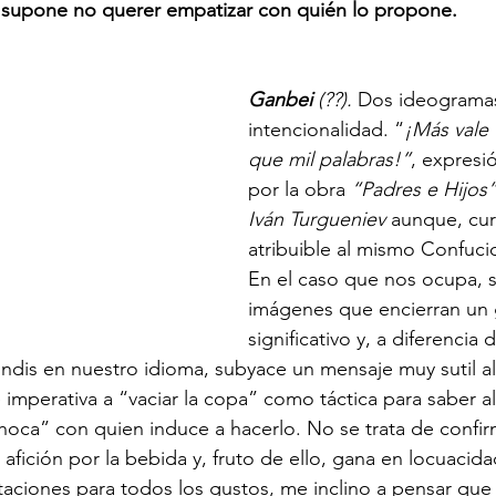
is supone no querer empatizar con quién lo propone.
Ganbei
 (??).
 Dos ideograma
intencionalidad. “
¡Más vale
que mil palabras!”
, expresi
por la obra 
“Padres e Hijos”
Iván Turgueniev
 aunque, cu
atribuible al mismo Confuci
En el caso que nos ocupa, 
imágenes que encierran un
significativo y, a diferencia 
rindis en nuestro idioma, subyace un mensaje muy sutil a
e imperativa a “vaciar la copa” como táctica para saber 
choca” con quien induce a hacerlo. No se trata de confirm
a afición por la bebida y, fruto de ello, gana en locuacidad
aciones para todos los gustos, me inclino a pensar que