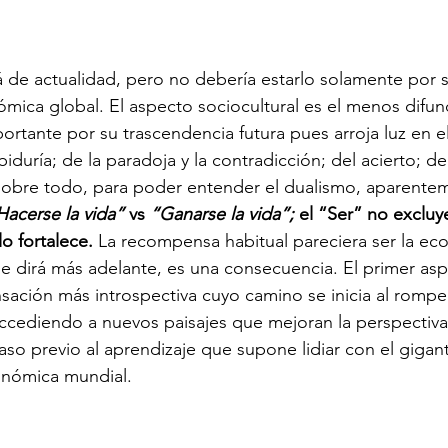
mica global. El aspecto sociocultural es el menos difu
portante por su trascendencia futura pues arroja luz en e
iduría; de la paradoja y la contradicción; del acierto; de
 sobre todo, para poder entender el dualismo, aparente
Hacerse la vida”
 vs 
“Ganarse la vida”;
 el “Ser” no excluy
lo fortalece.
 La recompensa habitual pareciera ser la ec
e dirá más adelante, es una consecuencia. El primer asp
ación más introspectiva cuyo camino se inicia al romper 
ccediendo a nuevos paisajes que mejoran la perspectiva
so previo al aprendizaje que supone lidiar con el gigante
nómica mundial. 