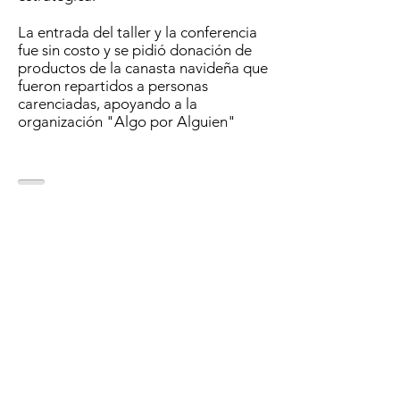
La entrada del taller y la conferencia
fue sin costo y se pidió donación de
productos de la canasta navideña que
fueron repartidos a personas
carenciadas, apoyando a la
organización "Algo por Alguien"
Contacto
Email:
info@altagerenciainternacional.c
om
Celular: (+54-9)
114447-5519
CEO Alta Gerencia Internacional: