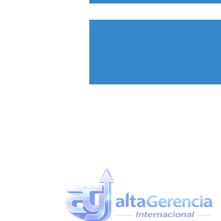
Mensaje
uenos Aires -
1991 by