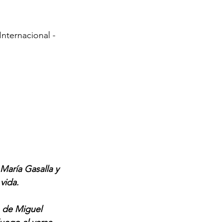
nternacional - 
 
aría Gasalla y 
vida.  
 de Miguel 