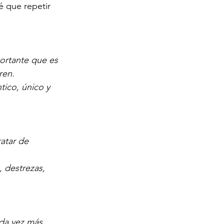
é que repetir 
ortante que es 
ren.
tico, único y 
atar de 
 destrezas, 
ada vez más 