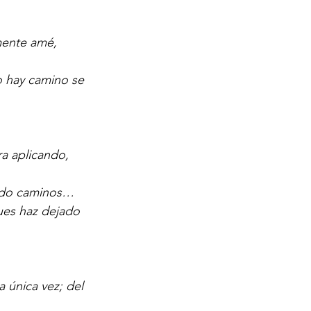
mente amé, 
o hay camino se 
a aplicando, 
endo caminos…
pues haz dejado 
 única vez; del 