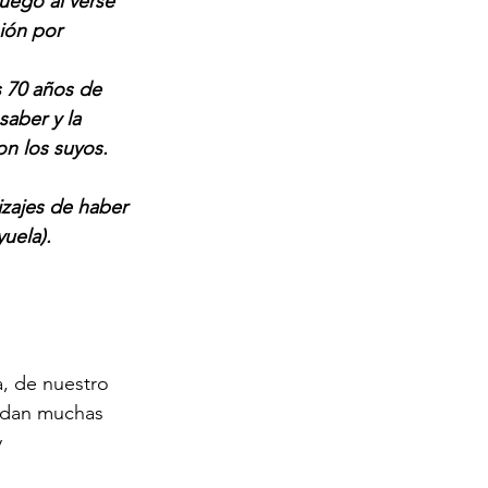
uego al verse 
ión por 
s 70 años de 
aber y la 
on los suyos.
izajes de haber 
uela).
a, de nuestro 
edan muchas 
 