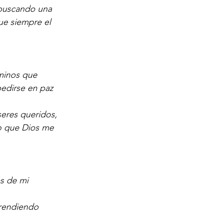
, buscando una 
e siempre el 
minos que 
edirse en paz 
seres queridos, 
o que Dios me 
s de mi 
prendiendo 