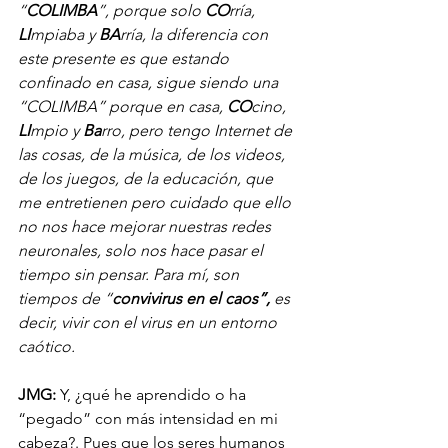
“
COLIMBA
”, porque solo 
CO
rría, 
LI
mpiaba y 
BA
rría, la diferencia con 
este presente es que estando 
confinado en casa, sigue siendo una 
“COLIMBA” porque en casa, 
CO
cino, 
LI
mpio y 
Ba
rro, pero tengo Internet de 
las cosas, de la música, de los videos, 
de los juegos, de la educación, que 
me entretienen pero cuidado que ello 
no nos hace mejorar nuestras redes 
neuronales, solo nos hace pasar el 
tiempo sin pensar. Para mí, son 
tiempos de “
convivirus en el caos”, 
es 
decir, vivir con el virus en un entorno 
caótico.
JMG:
 Y, ¿qué he aprendido o ha 
“pegado” con más intensidad en mi 
cabeza?. Pues que los seres humanos 