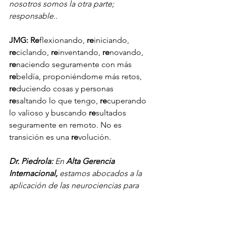
nosotros somos la otra parte; 
responsable.. 
JMG: Re
flexionando, 
re
iniciando, 
re
ciclando, 
re
inventando, 
re
novando, 
re
naciendo seguramente con más 
re
beldía, proponiéndome más retos, 
re
duciendo cosas y personas 
re
saltando lo que tengo, 
re
cuperando 
lo valioso y buscando 
re
sultados 
seguramente en remoto. No es 
transición es una 
re
volución.
Dr. Piedrola: 
En 
Alta Gerencia 
Internacional,
 estamos abocados a la 
aplicación de las neurociencias para 
comprender y conocer más el 
comportamiento esencial del ser 
humano, nos gusta poner en valor el 