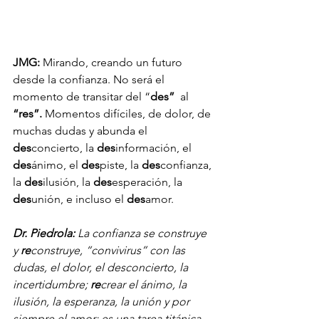
JMG:
 Mirando, creando un futuro 
desde la confianza. No será el 
momento de transitar del “
des” 
 al 
“res”. 
Momentos difíciles, de dolor, de 
muchas dudas y abunda el 
des
concierto, la 
des
información, el 
des
ánimo, el 
des
piste, la 
des
confianza, 
la 
des
ilusión, la 
des
esperación, la 
des
unión, e incluso el 
des
amor.
Dr. Piedrola:
 La confianza se construye 
y 
re
construye, “convivirus” con las 
dudas, el dolor, el desconcierto, la 
incertidumbre; 
re
crear el ánimo, la 
ilusión, la esperanza, la unión y por 
siempre el amor; es una tarea titánica 