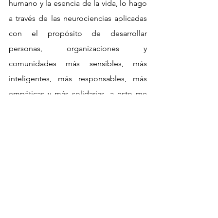
humano y la esencia de la vida, lo hago 
a través de las neurociencias aplicadas 
con el propósito de desarrollar 
personas, organizaciones y 
comunidades más sensibles, más 
inteligentes, más responsables, más 
empáticas y más solidarias, a esto me 
he dedicado inicialmente de manera 
inconciente y hoy hago conciente ese 
inconciente.
JMG:
 Sobrevivir adormecidos, cada vez 
menos conscientes de un sistema que 
va determinando cómo tiene que ser 
nuestro existir en este mundo. 